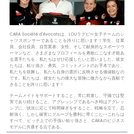
CARA Société d'Avocatsは、LOUラグビー女子チームのシ
ャツスポンサーであることを誇りに思います！学生、従業
員、会社役員、自営業者、女性、そして献身的なスポーツウ
ーマンなど、さまざまなプロフィールを勇敢にこなす才能あ
る選手たちを、私たちはぜひ応援したいと思いました。彼女
たちは、粘り強さ、勇気、コミットメントのお手本であり、
私たちを鼓舞し、私たち自身の選択に反映させる価値観なの
です。私たちは、彼女たちの偉大な冒険に微力ながら貢献で
きることを誇りに思います！
チームメイトをサポートすること、常に前進し、守備では堅
実であり続けること、アグレッシブであるべき時はアグレッ
シブに、状況に応じて時間稼ぎをすること、戦略を立て、忍
耐強く、しかし確実にグループを勝利に導くこと--これらは
すべて、ピッチ上での手強い粘り強さと、CARAのビジネス
モデルに共通する点である。