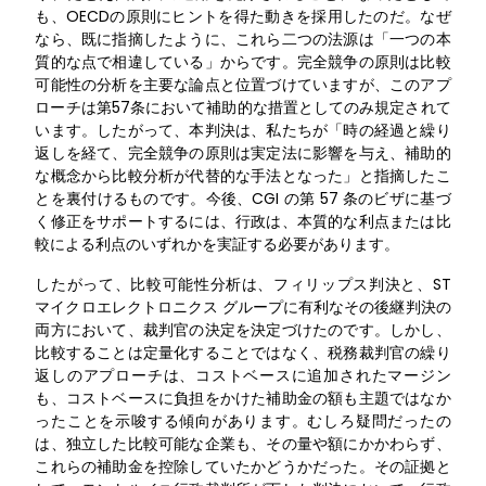
も、OECDの原則にヒントを得た動きを採用したのだ。なぜ
なら、既に指摘したように、これら二つの法源は「一つの本
質的な点で相違している」からです。完全競争の原則は比較
可能性の分析を主要な論点と位置づけていますが、このアプ
ローチは第57条において補助的な措置としてのみ規定されて
います。したがって、本判決は、私たちが「時の経過と繰り
返しを経て、完全競争の原則は実定法に影響を与え、補助的
な概念から比較分析が代替的な手法となった」と指摘したこ
とを裏付けるものです。今後、CGI の第 57 条のビザに基づ
く修正をサポートするには、行政は、本質的な利点または比
較による利点のいずれかを実証する必要があります。
したがって、比較可能性分析は、フィリップス判決と、ST
マイクロエレクトロニクス グループに有利なその後継判決の
両方において、裁判官の決定を決定づけたのです。しかし、
比較することは定量化することではなく、税務裁判官の繰り
返しのアプローチは、コストベースに追加されたマージン
も、コストベースに負担をかけた補助金の額も主題ではなか
ったことを示唆する傾向があります。むしろ疑問だったの
は、独立した比較可能な企業も、その量や額にかかわらず、
これらの補助金を控除していたかどうかだった。その証拠と