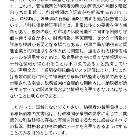
す。これは、管理機関と納税者の間の力関係の不均衡を暗黙
のうちに非難し、行政機関の立証責任を軽減するものでし
た。 OECDは、2015年の行動計画13に関する最終報告書にお
いて、「移転価格検証手続きは、非常に多くの要素を伴う傾
向があり、複数の取引や市場の比較可能性に関する困難な評
価を伴う場合が多い。財務情報、事実情報、セクター情報の
詳細な検討が必要となる場合もある。税務当局が納税者と関
連企業との関連取引を体系的に調査し、適用される移転価格
ルールを適用するために、監査手続き中に様々な情報源から
十分な情報が得られることは不可欠である」と指摘してい
る。声明全文：「適切な移転価格リスク評価により、1つまた
は複数の問題に関して徹底的な移転価格監査が必要であると
示唆される場合、税務当局は合理的な期間内に、納税者が所
有するすべての関連文書および情報を入手できなければなら
ないことは明らかである。」
したがって、誤解しないでください。納税者の費用負担によ
る移転価格の文書化は、行政機関が最初の要求に応じて、間
接的な利益移転の存在の有無を評価するために必要なすべて
の状況、財務およびその他のデータを入手できるようにする
ことのみを目的としています。