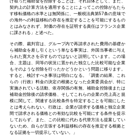
け取った補助金を控除することは、それ自体として、また、
契約上の計算方法を適用することによってこの控除がもたら
す移転価格の水準とは無関係に、一般税法典第57条の意味で
の海外への利益移転の存在を推定することを可能にするもの
とはみなされず、対価の存在を証明する責任はフランス企業
に課される」と述べた。
その際、裁判官は、グループ内で再請求された費用の基礎か
ら補助金を差し引くという単なる事実は、外国当事者に与え
られた寛大さを示すものではないと説明しています。この場
合、主題は、同等の状況に置かれた独立した比較可能な企業
もそのような控除を行ったかどうかという問題に移ります。
すると、検討すべき事項は明白になる。「調査の結果、これ
らの（行政）料金の決定の根拠となった企業委員会が、特に
実施されている活動、依存関係の有無、補助金控除後または
補助金控除後の請求価格、そしてこれらの企業の売上高と規
模に関して、関連する比較条件を特定することを可能にした
とは考えられない。行政は、企業が請求する価格と独立企業
間で請求される価格との有効な比較を可能にする条件を提示
しておらず、また、この比較に代わる代替方法も提案してい
ないため、自らが主張する利益移転の存在を推定する根拠と
なる証拠を一切提示していない。」