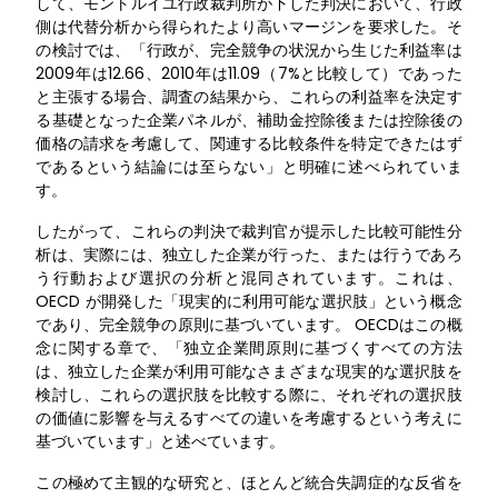
して、モントルイユ行政裁判所が下した判決において、行政
側は代替分析から得られたより高いマージンを要求した。そ
の検討では、「行政が、完全競争の状況から生じた利益率は
2009年は12.66、2010年は11.09（7%と比較して）であった
と主張する場合、調査の結果から、これらの利益率を決定す
る基礎となった企業パネルが、補助金控除後または控除後の
価格の請求を考慮して、関連する比較条件を特定できたはず
であるという結論には至らない」と明確に述べられていま
す。
したがって、これらの判決で裁判官が提示した比較可能性分
析は、実際には、独立した企業が行った、または行うであろ
う行動および選択の分析と混同されています。これは、
OECD が開発した「現実的に利用可能な選択肢」という概念
であり、完全競争の原則に基づいています。 OECDはこの概
念に関する章で、「独立企業間原則に基づくすべての方法
は、独立した企業が利用可能なさまざまな現実的な選択肢を
検討し、これらの選択肢を比較する際に、それぞれの選択肢
の価値に影響を与えるすべての違いを考慮するという考えに
基づいています」と述べています。
この極めて主観的な研究と、ほとんど統合失調症的な反省を