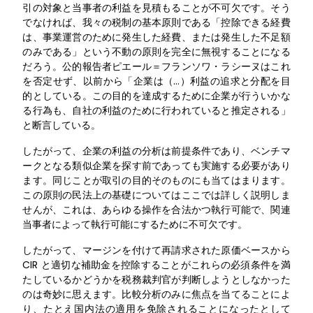
引の対象と当事者の利益を見積もることが不可欠です。そう
でなければ、我々の税制の基本原則である「控除できる経費
は、事業運営のために発生した経費、または発生した不足額
のみである」という不動の原則を完全に無視することになる
だろう。公的報告者ピエール＝フランソワ・ラシーヌはこれ
を否定せず、以前から「企業は（…）利益の追求と分配を目
的としている。この目的を達成するために企業が行ういかな
る行為も、自社の利益のために行われていると推定される」
と断言している。
したがって、企業の利益の分析は前提条件であり、ベンチマ
ークとなる類似企業を探す前であっても実施する必要があり
ます。同じことが取引の目的そのものにも当てはまります。
この原則の民法上の基礎についてはここでは詳しく説明しま
せんが、これは、あらゆる操作を合法かつ執行可能で、関連
当事者によって執行可能にするために不可欠です。
したがって、マージンを付けて再請求された原価ベースから
CIR と適切な補助金を控除することがこれらの必須条件を満
たしているかどうかを税務裁判官が判断しようとしなかった
のは奇妙に思えます。比較分析のみに焦点を当てることによ
り、たとえ国内法の適用を免除されることになったとして