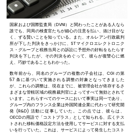
国家および国際監査局（DVNI）と関わったことがある人なら
誰でも、同局の検査官たちが細心の注意を払い、抜け目がな
く、ずる賢いことを知っている。また、オルレアン行政裁判
所が下した判決をきっかけに、STマイクロエレクトロニク
ス・グループと税務当局との訴訟に予想外の好転をもたらす
判決を下したが、その判決をめぐって、彼らが復讐心に燃
え、巧妙であることもわかった。
数年前から、同名のグループの複数の子会社は、CGI の第
57 条に基づいて実施される調整の対象となってきました
が、これらの調整は、現在までに、被管理会社が依存するさ
まざまな管轄区域の税務裁判官によってすべて無効とされて
います。これらすべてのケースにおいて事実は同一であり、
グループ内のフランス企業は外国関連企業に代わって研究開
発 (R&D) 活動に従事していた。この点では、彼らは、
OECDの用語で「コストプラス」として知られる、広くテス
トされた移転価格設定方法を使用してサービスに対する支払
いを行っていた。これは、サービスによって発生したコスト