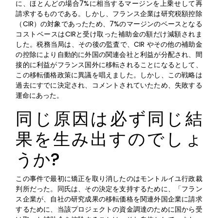
に、ほとんどの場合7%に相当するマージンを上乗せして再
請求するものである。しかし、フランス企業は研究税額控除
（CIR）の対象であったため、7%のマージンのベースとなる
コストベースはCIRと受け取った補助金の額だけ減額されま
した。税務当局は、その後の監査で、CIR やその他の補助金
の控除により自動的に外国の関連会社と利益が分配され、間
接的に利益がフランス国外に移転されることになるとして、
この移転価格政策に異議を唱えました。しかし、この戦略は
過去にすでに決定され、コメントされていたため、失敗する
運命にあった。
同じ原因は必ず同じ結
果を生み出すのでしょ
うか?
この事件で最初に矯正を取り消したのはモントルイユ行政裁
判所だった。同氏は、その決定を支持するために、「フラン
ス企業が、自社の研究成果の移転価格を関連外国企業に請求
するために、当該プロジェクトの資金調達のために国から受