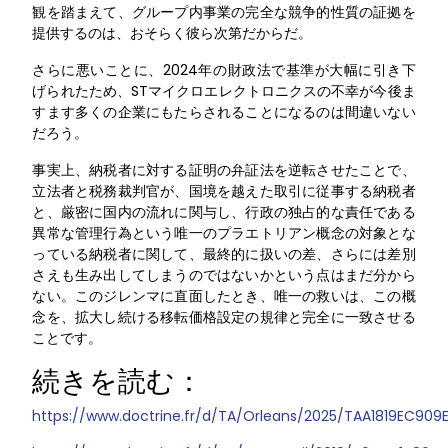
観を踏まえて、グループ内事業の完全な競争的性質の証拠を
提供するのは、おそらく彼ら次第だからだ。
さらに悪いことに、2024年の財政法で基準が大幅に引き下
げられたため、STマイクロエレクトロニクスの不幸が今後ま
すます多くの企業にもたらされることになるのは間違いない
だろう。
事実上、納税者に対する証明の弁証法を逆転させたことで、
立法者と税務裁判官が、国境を越えた取引に従事する納税者
と、厳密に国内の流れに関与し、行政の独占的な責任である
異常な管理行為という唯一のプラエトリアン概念の対象とな
っている納税者に関して、最終的に扱いの差、さらには差別
さえも生み出してしまうのではないかという点はまだ分から
ない。このジレンマに直面したとき、唯一の救いは、この概
念を、拡大し続ける移転価格設定の規律と完全に一致させる
ことです。
続きを読む：
https://www.doctrine.fr/d/TA/Orleans/2025/TAA1819EC909