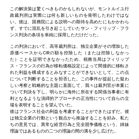
この解決策は驚くべきものかもしれないが、モントルイユ行
政裁判所は実際には何も新しいものを発明したわけではな
い。彼は、国務院による説明への期待を高めたにもかかわら
ず、すでに混乱を引き起こしていたサン・フィリップ・フラ
ンス判決の条項を単純に採用しただけだった。
この判決において、高等裁判所は、独立企業がその増加した
原価ベースからCIRの額を控除した（または控除しなかっ
た）ことを証明できなかったため、税務当局はフィリップ
ス・フランスの行為が移転価格設定によって間接的に移転さ
れた利益を構成するとみなすことができないとして、この点
について判断することを拒否した。この事件が提起した疑わ
しい考察と戦略的な主題に直面して、我々は裁判官が本案に
ついて判決を下し、明らかに海外に所在する関係当事者に有
利となるような演繹的アプローチの正当性について自らの立
場を表明することを望んでいた。
彼はフランス社会の利益を考慮することができたはずだ。彼
は独立企業の行動という観点から推論することを好み、私た
ちの意見では、異常な経営行為と完全競争価格という、姉妹
理論ではあるものの二つの理論の間の溝を少し広げた。