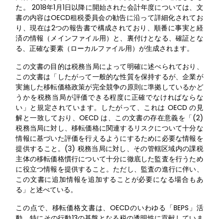
た。 2018年1月1日以降に開始された会計年度については、文
書の内容はOECD租税委員会の勧告に沿って詳細化されてお
り、現在は2つの報告書で構成されており、順番に事実と経
済の情報（メインファイル用）と、裏付けとなる、確証とな
る、正確な要素（ローカルファイル用）が生成されます。
この文書の目的は税務当局によって明確に述べられており、
この文書は「したがって一般的な性質を保持するが、企業が
実施した移転価格政策が完全競争の原則に準拠しているかど
うかを税務当局が評価できる程度に正確でなければならな
い」と規定されています。したがって、これは OECD の見
解と一致しており、OECD は、この文書の存在意義を「(2)
税務当局に対し、移転価格に関連するリスクについて十分な
情報に基づいた評価を行えるようにするために必要な情報を
提供すること。(3) 税務当局に対し、その管轄区域内の課税
主体の移転価格慣行について十分に徹底した監査を行うため
に役立つ情報を提供すること。ただし、監査の進行に伴い、
この文書に追加情報を追加することが必要になる場合もあ
る」と述べている。
この点で、移転価格文書は、OECDのいわゆる「BEPS」活
動、特にその行動13の基盤となる税の透明性に貢献していま