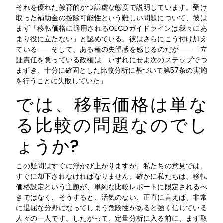
それを優れた教育的かつ謙虚な態度で説明しています。受け
取った補助金の控除可能性という難しい問題について、彼は
まず「移転価格に適用されるOECDガイドラインは我々にあ
まり役に立たない」と認めている。彼はさらにこう付け加え
ている――そして、ある種の失望感を感じるのだが――「立
証責任を負っている政権は、いずれにせよ次のステップでつ
まずき、十分に確固とした比較分析に基づいて第57条の実施
を行うことに失敗していた」
では、移転価格は単な
る比較の問題なのでし
ょうか?
この疑問はすぐに浮かび上がりますが、私たちの意見では、
すぐに却下されなければなりません。確かに私たちは、移転
価格設定という主題が、単純な比較レポートに限定されるべ
きではなく、そうすると、活気のない、正直に言えば、非常
に退屈な分野になってしまう危険性があると強く信じている
人々の一人です。したがって、定量分析に入る前に、まず取