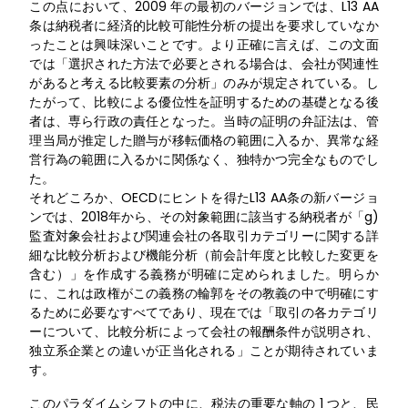
この点において、2009 年の最初のバージョンでは、L13 AA
条は納税者に経済的比較可能性分析の提出を要求していなか
ったことは興味深いことです。より正確に言えば、この文面
では「選択された方法で必要とされる場合は、会社が関連性
があると考える比較要素の分析」のみが規定されている。し
たがって、比較による優位性を証明するための基礎となる後
者は、専ら行政の責任となった。当時の証明の弁証法は、管
理当局が推定した贈与が移転価格の範囲に入るか、異常な経
営行為の範囲に入るかに関係なく、独特かつ完全なものでし
た。
それどころか、OECDにヒントを得たL13 AA条の新バージョ
ンでは、2018年から、その対象範囲に該当する納税者が「g)
監査対象会社および関連会社の各取引カテゴリーに関する詳
細な比較分析および機能分析（前会計年度と比較した変更を
含む）」を作成する義務が明確に定められました。明らか
に、これは政権がこの義務の輪郭をその教義の中で明確にす
るために必要なすべてであり、現在では「取引の各カテゴリ
ーについて、比較分析によって会社の報酬条件が説明され、
独立系企業との違いが正当化される」ことが期待されていま
す。
このパラダイムシフトの中に、税法の重要な軸の 1 つと、民