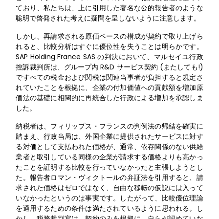
ており、私たちは、上に引用した著名な公的報告者のような
聡明で啓発された考えに疑問を呈しないように注意します。
しかし、再請求される原価ベースの構成が契約で取り上げら
れると、比較分析はすぐに優位性を失うことは明らかです。
SAP Holding France SAS の判決において、マルセイユ行政
控訴裁判所は、グループ内 R&D サービス契約 (またしても!)
ですべての税金および関税は関連当事者が負担すると規定さ
れていたことを根拠に、企業の付加価値への貢献額を増加原
価法の基礎に相関的に再統合した行政による増加を承認しま
した。
納税者は、フィリップス・フランスの判例法の帰結を確実に
踏まえ、行政当局は、外国企業に提供されたサービスに対す
る対価として支払われた価格が、通常、依存関係のない供給
業者と取引している同様の企業が請求する価格よりも高かっ
たことを証明する比較を行っていなかったと主張しようとし
た。報告者ロマン・ヴィクトールの弁証法を引用すると、請
求された価格はゼロではなく、自由な移転の仮説には入って
いなかったというのは事実です。したがって、比較優位理論
を適用するための条件は満たされているように思われる。し
かし、税務裁判官は、契約のみを根拠に、自らが認めていな