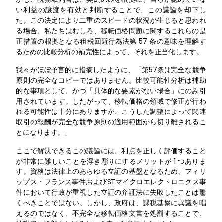
い利益の譲渡を有効と判断することで、この議論を却下し
た。この決定により二重のスピードの状況が生じると思われ
る場合、私たちはむしろ、移転価格問題に関するこれらの是
正措置の根拠となる租税回避行為法第 57 条の意味を理解す
るための比較分析の補完性によって、それを正当化します。
我々がほぼ予言的に指摘したように、「第57条は完全な競争
原則の完全なコピーではありません。比較可能性分析は補助
的な事項として、かつ「具体的な要素がない場合」にのみ引
用されています。したがって、移転価格の領域で修正が行わ
れる可能性は十分にありますが、こうした調整によって関連
取引の報酬が完全な競争原則の適用範囲から切り離されるこ
とになります。」
ここで解決できるこの議論には、利点を正しく評価すること
が非常に難しいことを浮き彫りにするメリットが 1 つありま
す。資格は法律上のあらゆる立証の基盤となるため、フィリ
ップス・フランス事件およびSTマイクロエレクトロニクス事
件において行政が重視した立証の弁証法に失敗したことは驚
くべきことではない。しかし、政府は、課税基盤に異議を唱
えるのではなく、不完全な移転価格文書を処罰することで、