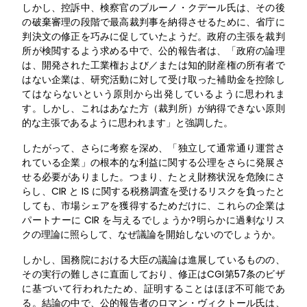
しかし、控訴中、検察官のブルーノ・クデール氏は、その後
の破棄審理の段階で最高裁判事を納得させるために、省庁に
判決文の修正を巧みに促していたようだ。政府の主張を裁判
所が検閲するよう求める中で、公的報告者は、「政府の論理
は、開発された工業権および／または知的財産権の所有者で
はない企業は、研究活動に対して受け取った補助金を控除し
てはならないという原則から出発しているように思われま
す。しかし、これはあなた方（裁判所）が納得できない原則
的な主張であるように思われます」と強調した。
したがって、さらに考察を深め、「独立して通常通り運営さ
れている企業」の根本的な利益に関する公理をさらに発展さ
せる必要がありました。つまり、たとえ財務状況を危険にさ
らし、CIR と IS に関する税務調査を受けるリスクを負ったと
しても、市場シェアを獲得するためだけに、これらの企業は
パートナーに CIR を与えるでしょうか?明らかに過剰なリス
クの理論に照らして、なぜ議論を開始しないのでしょうか。
しかし、国務院における大臣の議論は進展しているものの、
その実行の難しさに直面しており、修正はCGI第57条のビザ
に基づいて行われたため、証明することはほぼ不可能であ
る。結論の中で、公的報告者のロマン・ヴィクトール氏は、