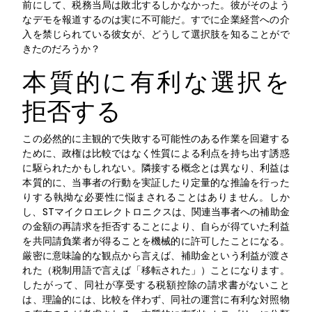
前にして、税務当局は敗北するしかなかった。彼がそのよう
なデモを報道するのは実に不可能だ。すでに企業経営への介
入を禁じられている彼女が、どうして選択肢を知ることがで
きたのだろうか？
本質的に有利な選択を
拒否する
この必然的に主観的で失敗する可能性のある作業を回避する
ために、政権は比較ではなく性質による利点を持ち出す誘惑
に駆られたかもしれない。隣接する概念とは異なり、利益は
本質的に、当事者の行動を実証したり定量的な推論を行った
りする執拗な必要性に悩まされることはありません。しか
し、STマイクロエレクトロニクスは、関連当事者への補助金
の金額の再請求を拒否することにより、自らが得ていた利益
を共同請負業者が得ることを機械的に許可したことになる。
厳密に意味論的な観点から言えば、補助金という利益が渡さ
れた（税制用語で言えば「移転された」）ことになります。
したがって、同社が享受する税額控除の請求書がないこと
は、理論的には、比較を伴わず、同社の運営に有利な対照物