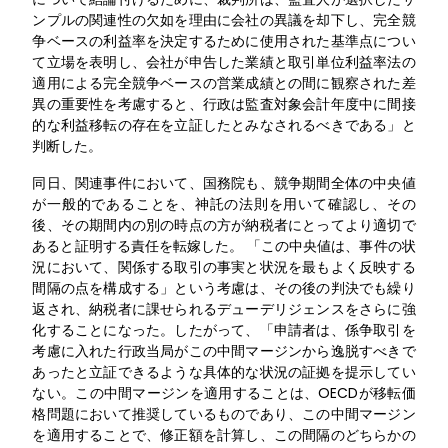
ンプルの関連性の欠如を理由に会社の異議を却下し、完全競
争ベースの利益率を決定するために使用された基準点につい
て立場を表明し、会社が申告した業績と取引単位利益率法の
適用による完全競争ベースの営業成績との間に観察された差
異の重要性を考慮すると、行政は監査対象会計年度中に間接
的な利益移転の存在を立証したとみなされるべきである」と
判断した。
同日、関連事件において、国務院も、競争期間全体の中央値
が一般的であることを、神託の法則を用いて確認し、その
後、その期間内の別の時点の方が納税者にとってより適切で
あると証明する責任を転嫁した。 「この中央値は、事件の状
況において、関係する取引の事実と状況を最もよく反映する
間隔の点を構成する」という考慮は、その後の判決でも繰り
返され、納税者に課せられるデューデリジェンスをさらに強
化することになった。したがって、「申請者は、係争取引を
考慮に入れた行政当局がこの中間マージンから逸脱すべきで
あったと立証できるような具体的な状況の証拠を提示してい
ない。この中間マージンを適用することは、OECDが移転価
格問題において推奨しているものであり、この中間マージン
を適用することで、修正額を計算し、この間隔のどちらかの