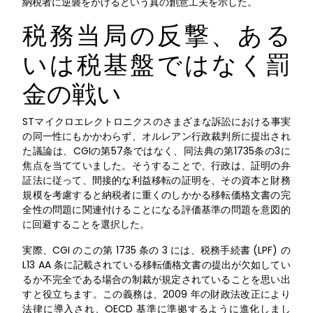
納税者に逆襲をかけるという真の創意工夫を示した。
税務当局の反撃、ある
いは税基盤ではなく罰
金の戦い
STマイクロエレクトロニクスのさまざまな訴訟における事実
の同一性にもかかわらず、オルレアン行政裁判所に提出され
た議論は、CGIの第57条ではなく、同法典の第1735条の3に
焦点を当てていました。そうすることで、行政は、証明の弁
証法に従って、間接的な利益移転の証明を、その資本と財務
規模を考慮すると納税者に重くのしかかる移転価格文書の完
全性の問題に関連付けることになる評価基準の問題を意図的
に回避することを選択した。
実際、CGI のこの第 1735 条の 3 には、税務手続書 (LPF) の
L13 AA 条に記載されている移転価格文書の提出が欠如してい
るか不完全である場合の制裁が規定されていることを思い出
すと役立ちます。この義務は、2009 年の財政法改正により
法律に導入され、OECD 基準に準拠するように進化しまし