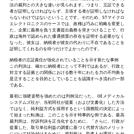
法の裁判との大きな違いが見られます。つまり、立証できる
者が証明しなければならず、主張する者が証明しなければな
らないわけではないということです。そのため、STマイクロ
エレクトロニクスのケースでは、政権は巧みに戦略を変更し
た。企業に義務を負う文書提出義務を突きつけることで、行
政は海外で認められた優遇措置の存在を証明する必要がなく
なった。彼女は、納税者が彼女の代わりに不在であることを
証明してくれるのを待つだけでよかったのです。
納税者の立証責任が強化されていることを示す新たな事例
この判決は、確かに納税者にとって不利ではあるが、行政と
対立する証拠との関係における数十年にわたる力の不均衡を
是正することを目的としていることを認識すべき流れの一部
である。
最初に強硬姿勢を強めたのは判例法だった。 GEメディカル
システムズ社が、当初同社が提案（および文書化）した方法
ではなく、純利益方式を採用するという国務院の決定によっ
て始まった転換は、このことを示す時事的な例である。最高
裁判所は、控訴判決を正当化するために、「さらに、行政が
提案した、取引単位利益の調査に基づく代替方法のメリット
について結論付けるために、裁判所は、監査人が選択したサ