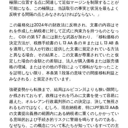
極限に位置する点に関連して近似マージンを制限することが
可能になる。この極限は、当該取引の事実と状況を最もよく
反映する間隔の点とみなされなければならない。」
この厳格化は2024年の財政法に反映され、文書の内容はそ
れを作成した納税者に対して正式に拘束力を持つものとなっ
た。 CGI の第 57 条には新たな武器が加わり、「移転価格の
決定方法が、税務手続書の L. 13 AA 条の III または L. 13 AB 条
を適用して法人が行政に提供した文書に規定されている方法
と異なる場合、その結果と、この文書が尊重されていたと仮
定した場合の金額との差額は、法人が購入価格または販売価
格の増減、またはその他の手段によって移転がなかったこと
を証明しない限り、本条第 1 段落の意味での間接移転利益と
みなされる」と規定されています。
強硬姿勢から転換まで、結局はルビコン川よりも狭い隙間し
か残されておらず、政権はそれを巧みに文書を使って容易に
越えた。オルレアン行政裁判所のこの決定は、決して無視さ
れるものではなく、むしろ、現在納税者、特にLPF第L13 AA条
の文書提出義務の範囲内にある納税者に重くのしかかってい
る意味的および手続き的リスクに警鐘を鳴らすものである。
なぜなら、この概念について私たちが知っているすべての主