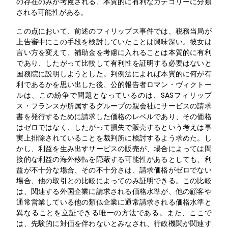
の存在のみが考慮される、本質的に有利なカテゴリーに分類
される可能性がある。
この点において、前述のフィリップス事件では、税務当局が
上告審中にこの手段を検討していたことは興味深い。彼女は
言い方を変えて、補助金を考慮に入れることは本質的に有利
であり、したがって比較して有利性を証明する必要はないと
国務院に説明しようとした。判例法によれば本質的に何が有
利であるかを思い出した後、公的報告者ロマン・ヴィクトー
ルは、この紛争で問題となっているのは、SASフィリップ
ス・フランスが所属するグループの親会社にサービスの請求
書を発行するために請求した価格のレベルであり、その価格
はゼロではなく、したがって損失で販売するという考えは事
実上排除されていることを裁判所に検討するよう求めた。し
かし、利益を生み出すサービスの販売が、場合によっては間
接的な利益の海外移転を隠蔽する可能性があるとしても、利
益が不十分な場合、その不十分さは、請求価格がゼロでない
場合、他の取引との比較によってのみ証明できる。この比較
は、関連する外国企業に請求される価格水準が、他の顧客や
通常営業している他の類似企業に通常請求される価格水準と
異なることを立証できる唯一の方法である。また、ここで
は、先験的に対価を伴わないとみなされ、行政機関が関連す