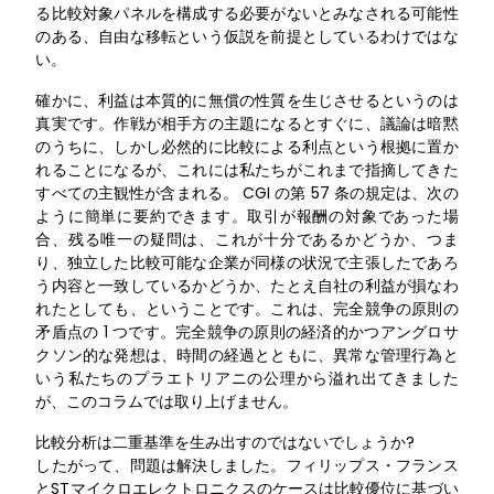
る比較対象パネルを構成する必要がないとみなされる可能性
のある、自由な移転という仮説を前提としているわけではな
い。
確かに、利益は本質的に無償の性質を生じさせるというのは
真実です。作戦が相手方の主題になるとすぐに、議論は暗黙
のうちに、しかし必然的に比較による利点という根拠に置か
れることになるが、これには私たちがこれまで指摘してきた
すべての主観性が含まれる。 CGI の第 57 条の規定は、次の
ように簡単に要約できます。取引が報酬の対象であった場
合、残る唯一の疑問は、これが十分であるかどうか、つま
り、独立した比較可能な企業が同様の状況で主張したであろ
う内容と一致しているかどうか、たとえ自社の利益が損なわ
れたとしても、ということです。これは、完全競争の原則の
矛盾点の 1 つです。完全競争の原則の経済的かつアングロサ
クソン的な発想は、時間の経過とともに、異常な管理行為と
いう私たちのプラエトリアニの公理から溢れ出てきました
が、このコラムでは取り上げません。
比較分析は二重基準を生み出すのではないでしょうか?
したがって、問題は解決しました。フィリップス・フランス
とSTマイクロエレクトロニクスのケースは比較優位に基づい