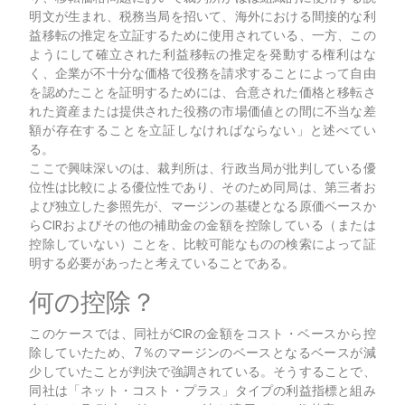
明文が生まれ、税務当局を招いて、海外における間接的な利
益移転の推定を立証するために使用されている、一方、この
ようにして確立された利益移転の推定を発動する権利はな
く、企業が不十分な価格で役務を請求することによって自由
を認めたことを証明するためには、合意された価格と移転さ
れた資産または提供された役務の市場価値との間に不当な差
額が存在することを立証しなければならない」と述べてい
る。
ここで興味深いのは、裁判所は、行政当局が批判している優
位性は比較による優位性であり、そのため同局は、第三者お
よび独立した参照先が、マージンの基礎となる原価ベースか
らCIRおよびその他の補助金の金額を控除している（または
控除していない）ことを、比較可能なものの検索によって証
明する必要があったと考えていることである。
何の控除？
このケースでは、同社がCIRの金額をコスト・ベースから控
除していたため、7％のマージンのベースとなるベースが減
少していたことが判決で強調されている。そうすることで、
同社は「ネット・コスト・プラス」タイプの利益指標と組み