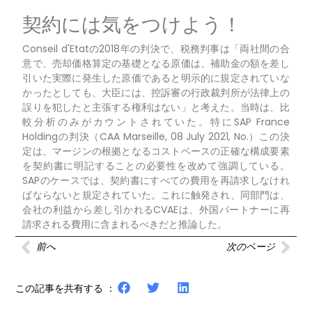
契約には気をつけよう！
Conseil d'Etatの2018年の判決で、税務判事は「両社間の合
意で、売却価格算定の基礎となる原価は、補助金の額を差し
引いた実際に発生した原価であると明示的に規定されていな
かったとしても、大臣には、控訴審の行政裁判所が法律上の
誤りを犯したと主張する権利はない」と考えた。当時は、比
較分析のみがカウントされていた。特にSAP France
Holdingの判決（CAA Marseille, 08 July 2021, No.）この決
定は、マージンの根拠となるコストベースの正確な構成要素
を契約書に明記することの必要性を改めて強調している。
SAPのケースでは、契約書にすべての費用を再請求しなけれ
ばならないと規定されていた。これに触発され、同部門は、
会社の利益から差し引かれるCVAEは、外国パートナーに再
請求される費用に含まれるべきだと推論した。
前へ
次のページ
この記事を共有する ：