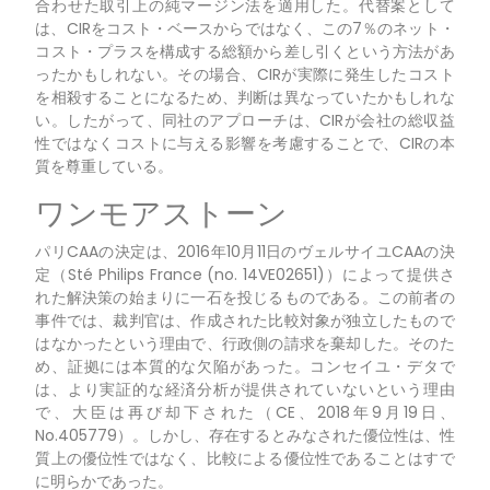
合わせた取引上の純マージン法を適用した。代替案として
は、CIRをコスト・ベースからではなく、この7％のネット・
コスト・プラスを構成する総額から差し引くという方法があ
ったかもしれない。その場合、CIRが実際に発生したコスト
を相殺することになるため、判断は異なっていたかもしれな
い。したがって、同社のアプローチは、CIRが会社の総収益
性ではなくコストに与える影響を考慮することで、CIRの本
質を尊重している。
ワンモアストーン
パリCAAの決定は、2016年10月11日のヴェルサイユCAAの決
定（Sté Philips France (no. 14VE02651)）によって提供さ
れた解決策の始まりに一石を投じるものである。この前者の
事件では、裁判官は、作成された比較対象が独立したもので
はなかったという理由で、行政側の請求を棄却した。そのた
め、証拠には本質的な欠陥があった。コンセイユ・デタで
は、より実証的な経済分析が提供されていないという理由
で、大臣は再び却下された（CE、2018年9月19日、
No.405779）。しかし、存在するとみなされた優位性は、性
質上の優位性ではなく、比較による優位性であることはすで
に明らかであった。