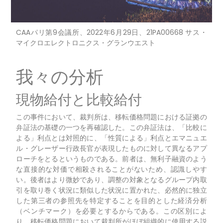
CAAパリ第9会議所、2022年6月29日、21PA00668 サス・
マイクロエレクトロニクス・グランウエスト
我々の分析
現物給付と比較給付
この事件において、裁判所は、移転価格問題における証拠の
弁証法の基礎の一つを再確認した。この弁証法は、「比較に
よる」利点とは対照的に、「性質による」利点とエマニュエ
ル・グレーザー行政長官が表現したものに対して異なるアプ
ローチをとるというものである。前者は、無利子融資のよう
な直接的な対価で相殺されることがないため、認識しやす
い。後者はより微妙であり、調整の対象となるグループ内取
引を取り巻く状況に類似した状況に置かれた、必然的に独立
した第三者の参照先を特定することを目的とした経済分析
（ベンチマーク）を必要とするからである。この区別によ
り、移転価格問題において裁判所がほぼ組織的に使用する説